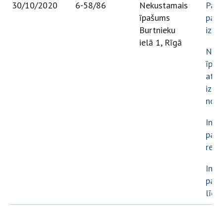
30/10/2020
6-58/86
Nekustamais
Paz
īpašums
par 
Burtnieku
izso
ielā 1, Rīgā
Nek
īpa
atsa
izso
note
Info
par 
rezu
Info
par 
līg