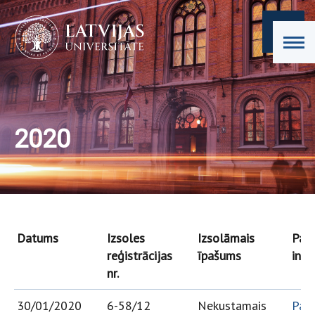
2020
Datums
Izsoles
Izsolāmais
Papi
reģistrācijas
īpašums
info
nr.
30/01/2020
6-58/12
Nekustamais
Paz