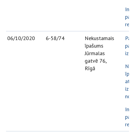
Info
par 
rezu
06/10/2020
6-58/74
Nekustamais
Paz
īpašums
par 
Jūrmalas
izso
gatvē 76,
Nek
Rīgā
īpa
atsa
izso
note
Info
par 
rezu