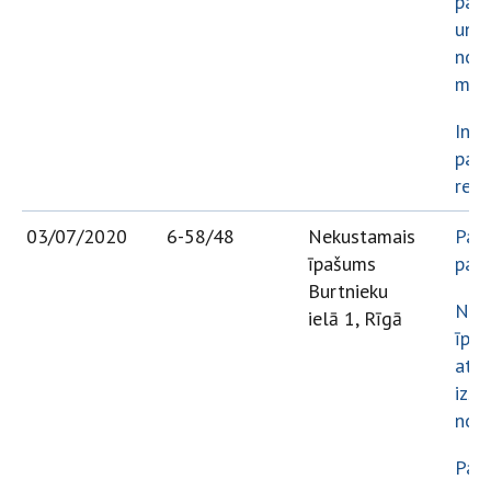
papi
un
nos
mai
Info
par 
rezu
03/07/2020
6-58/48
Nekustamais
Paz
īpašums
par 
Burtnieku
Nek
ielā 1, Rīgā
īpa
atsa
izso
note
Paz