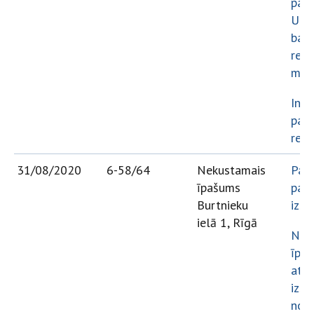
par 
Univ
ban
rekv
mai
Info
par 
rezu
31/08/2020
6-58/64
Nekustamais
Paz
īpašums
par 
Burtnieku
izso
ielā 1, Rīgā
Nek
īpa
atsa
izso
note