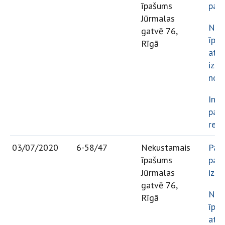
īpašums
par 
Jūrmalas
Nek
gatvē 76,
īpa
Rīgā
atsa
izso
note
Info
par 
rezu
03/07/2020
6-58/47
Nekustamais
Paz
īpašums
par 
Jūrmalas
izso
gatvē 76,
Nek
Rīgā
īpa
atsa